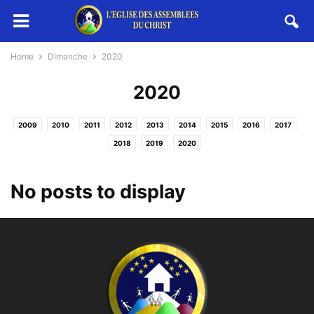
Home
Dimanche
2020
2020
2009
2010
2011
2012
2013
2014
2015
2016
2017
2018
2019
2020
No posts to display