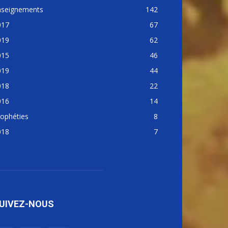
nseignements
142
017
67
019
62
015
46
019
44
018
22
016
14
ophéties
8
018
7
UIVEZ-NOUS