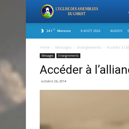
L'
C
24.1
8 AOÛT 2026
AUDIOS
Morocco
de
Home
Messages
Enseignements
Accéder à l’a
Messages
Enseignements
As
Accéder à l’allia
du
octobre 26, 2014
Ch