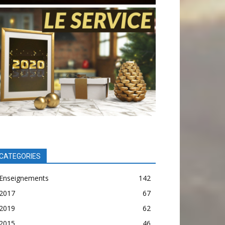
CATEGORIES
Enseignements
142
2017
67
2019
62
2015
46