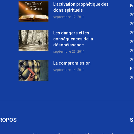
L’activation prophétique des
E
dons spirituels
2
septembre 12, 2011
2
2
Les dangers et les
conséquences de la
2
désobéissance
2
septembre 23, 2011
2
La compromission
Pr
septembre 14, 2011
2
PROPOS
S