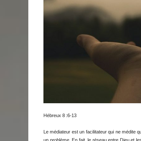
Hébreux 8 :6-13
Le médiateur est un facilitateur qui ne médite qu
un problème. En fait, le réseau entre Dieu et l