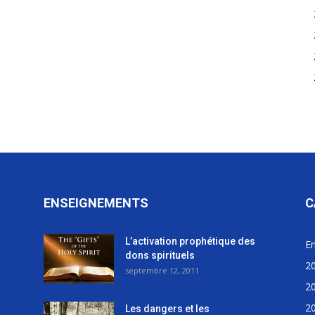
ENSEIGNEMENTS
C
L’activation prophétique des
E
dons spirituels
2
septembre 12, 2011
2
2
Les dangers et les