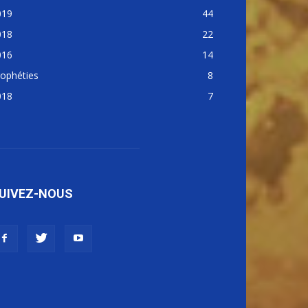
019
44
018
22
016
14
ophéties
8
018
7
UIVEZ-NOUS