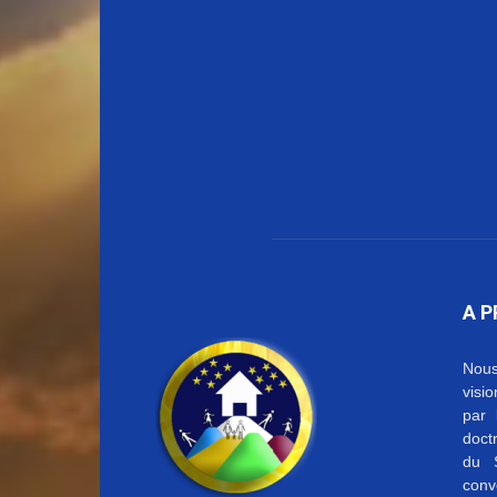
A 
Nous
visi
par 
doctr
du S
conv