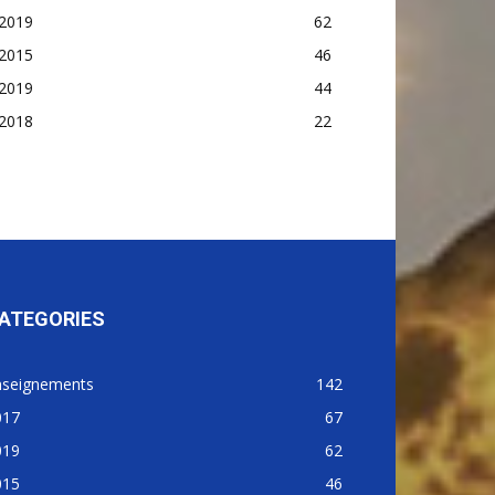
2019
62
2015
46
2019
44
2018
22
ATEGORIES
nseignements
142
017
67
019
62
015
46