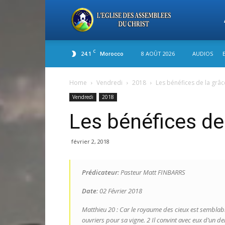
L'
C
24.1
8 AOÛT 2026
AUDIOS
Morocco
de
Home
Vendredi
2018
Les bénéfices de la grâc
Vendredi
2018
As
Les bénéfices de
du
février 2, 2018
Prédicateur
: Pasteur Matt FINBARRS
Ch
Date
: 02 Février 2018
Matthieu 20 : Car le royaume des cieux est semblable
ouvriers pour sa vigne. 2 Il convint avec eux d’un deni