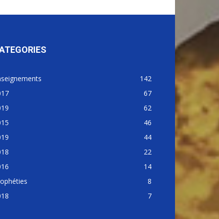
ATEGORIES
nseignements
142
017
67
019
62
015
46
019
44
018
22
016
14
ophéties
8
018
7