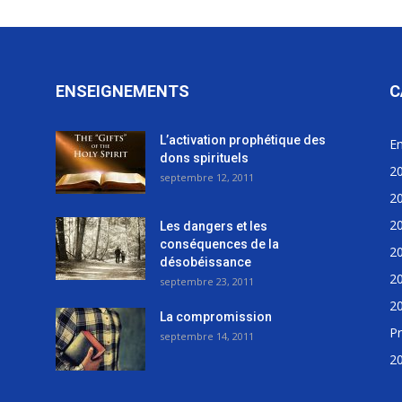
ENSEIGNEMENTS
C
L’activation prophétique des
E
dons spirituels
2
septembre 12, 2011
2
2
Les dangers et les
conséquences de la
2
désobéissance
2
septembre 23, 2011
2
La compromission
Pr
septembre 14, 2011
2