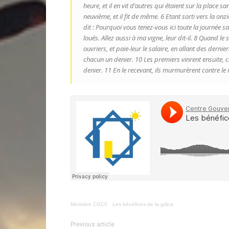
heure, et il en vit d’autres qui étaient sur la place sa
neuvième, et il fit de même. 6 Etant sorti vers la onzi
dit : Pourquoi vous tenez-vous ici toute la journée sa
loués. Allez aussi à ma vigne, leur dit-il. 8 Quand le 
ouvriers, et paie-leur le salaire, en allant des derni
chacun un denier. 10 Les premiers vinrent ensuite, 
denier. 11 En le recevant, ils murmurèrent contre le
Ministère CGCC
·
Les bénéfices de la grâce
Previous article