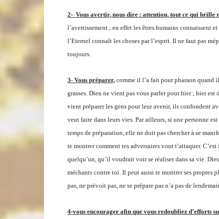
2- Vous avertir, nous dire : attention, tout ce qui brille n
l’avertissement ; en effet les êtres humains connaissent et
l’Eternel connaît les choses par l’esprit. Il ne faut pas mé
toujours.
3- Vous préparer,
comme il l’a fait pour pharaon quand il
grasses. Dieu ne vient pas vous parler pour hier ; hier est 
vient préparer les gens pour leur avenir, ils confondent ave
veut faire dans leurs vies. Par ailleurs, si une personne es
temps de préparation, elle ne doit pas chercher à se manife
te montrer comment tes adversaires vont t’attaquer. C’est i
quelqu’un, qu’il voudrait voir se réaliser dans sa vie. Dieu
méchants contre toi. Il peut aussi te montrer ses propres p
pas, ne prévoit pas, ne se prépare pas n’a pas de lendemai
4-vous encourager afin que vous redoubliez d’efforts s