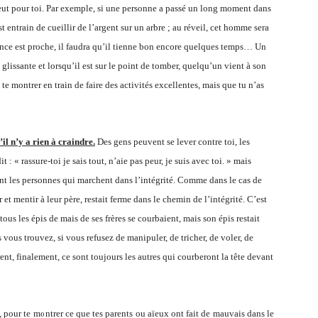
veut pour toi. Par exemple, si une personne a passé un long moment dans
 entrain de cueillir de l’argent sur un arbre ; au réveil, cet homme sera
ance est proche, il faudra qu’il tienne bon encore quelques temps… Un
glissante et lorsqu’il est sur le point de tomber, quelqu’un vient à son
 te montrer en train de faire des activités excellentes, mais que tu n’as
’il n’y a rien à craindre.
Des gens peuvent se lever contre toi, les
 : « rassure-toi je sais tout, n’aie pas peur, je suis avec toi. » mais
ont les personnes qui marchent dans l’intégrité. Comme dans le cas de
 et mentir à leur père, restait ferme dans le chemin de l’intégrité. C’est
ous les épis de mais de ses frères se courbaient, mais son épis restait
vous trouvez, si vous refusez de manipuler, de tricher, de voler, de
nt, finalement, ce sont toujours les autres qui courberont la tête devant
, pour te montrer ce que tes parents ou aïeux ont fait de mauvais dans le