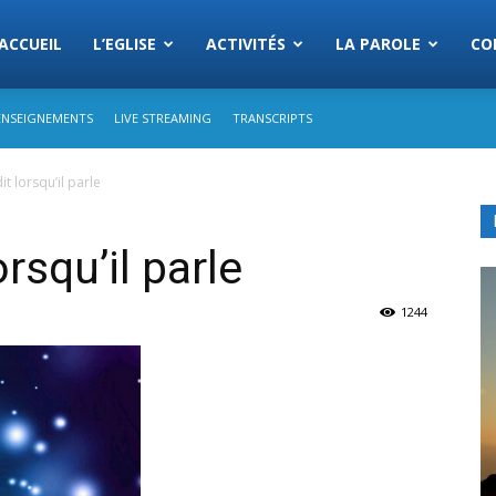
Eglise
ACCUEIL
L’EGLISE
ACTIVITÉS
LA PAROLE
CO
ENSEIGNEMENTS
LIVE STREAMING
TRANSCRIPTS
s
t lorsqu’il parle
semblees
rsqu’il parle
1244
rist