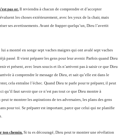
’est pas or.
Il reviendra à chacun de comprendre et d’accepter
 évaluent les choses extérieurement, avec les yeux de la chair, mais
priser ses avertissements. Avant de frapper quelqu’un, Dieu l’avertit
 lui a montré en songe sept vaches maigres qui ont avalé sept vaches
déjà passé. Il vient préparer les gens pour leur avenir. Parfois quand Dieu
nir et présent, avec leurs soucis et ils n’arrivent pas à saisir ce que Dieu
t arrivée à comprendre le message de Dieu, et sait qu’elle est dans le
ster, cela entraîne l’échec. Quand Dieu te parle pour te préparer, il peut
ci qu’il faut savoir que ce n’est pas tout ce que Dieu montre à
 peut te montrer les aspirations de tes adversaires, les plans des gens
lans pour toi. Se préparer est important, parce que celui qui ne planifie
n.
ur ton chemin.
Si tu es découragé, Dieu peut te montrer une révélation