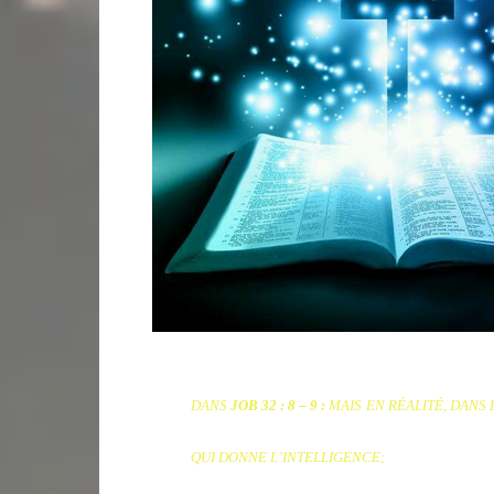
DANS
JOB 32 : 8 – 9 :
MAIS EN RÉALITÉ, DANS 
QUI DONNE L’INTELLIGENCE;