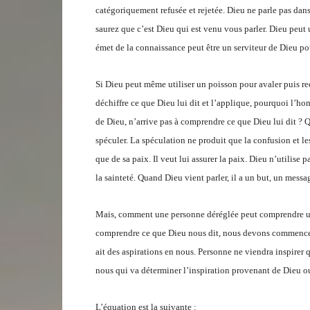
catégoriquement refusée et rejetée. Dieu ne parle pas dan
saurez que c’est Dieu qui est venu vous parler. Dieu peut u
émet de la connaissance peut être un serviteur de Dieu po
Si Dieu peut même utiliser un poisson pour avaler puis re
déchiffre ce que Dieu lui dit et l’applique, pourquoi l’h
de Dieu, n’arrive pas à comprendre ce que Dieu lui dit ?
spéculer. La spéculation ne produit que la confusion et le
que de sa paix. Il veut lui assurer la paix. Dieu n’utilise p
la sainteté. Quand Dieu vient parler, il a un but, un messa
Mais, comment une personne déréglée peut comprendre un
comprendre ce que Dieu nous dit, nous devons commencer p
ait des aspirations en nous. Personne ne viendra inspirer 
nous qui va déterminer l’inspiration provenant de Dieu o
L’équation est la suivante :