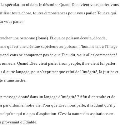
s la spéculation ni dans le désordre. Quand Dieu vient vous parler, vous
tiliser toute chose, toutes circonstances pour vous parler. Tout ce qui
ur vous parler.
cracher une personne (Jonas). Et que ce poisson écoute, décode,
omme qui est une créature supérieure au poisson, l’homme fait à l’image
 Quand vous ne comprenez pas ce que Dieu dit, vous allez commencer à
s rumeurs. Quand Dieu vient parler à son peuple, il ne vient lui parler
as d’autre langage, pour s’exprimer que celui de l’intégrité, la justice et
ge à transmettre.
 message donné dans un langage d’intégrité ? Afin d’entendre et de
ar ordonner notre vie. Pour que Dieu nous parle, il faudrait qu’il y
quelqu’un qui n’a pas d’aspiration. C’est la nature des aspirations en
u provenant du diable.