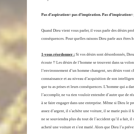
Pas d’aspiration= pas d’inspiration. Pas d’inspiration= 
Quand Dieu vient vous parler, il vous parle des désirs prof
conséquences. Pour quelles raisons Dieu parle aux êtres h
1-vous réordonner :
Si vos désirs sont désordonnés, Dieu 
écoute !! Les désirs de l’homme se trouvent dans sa volonté
l’environnement d’un homme changent, ses désirs vont ch
connaissance et au niveau d’acquisition de son intelligenc
que tu as prises et leurs conséquences. L’homme qui a dans
l’accomplir, ne va rien vouloir entendre d’autre que de r
à se faire engager dans une entreprise. Même si Dieu le pr
assez d’argent, il s’achète une voiture, il se marie puis il 
ne se souviendra plus du tout de l’accident qu’il a fait, il
acheté une voiture et s’est marié. Alors que Dieu l’a préve