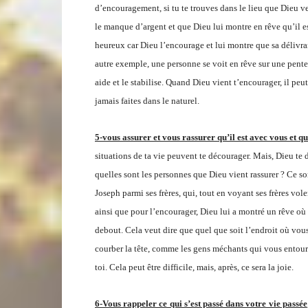
d’encouragement, si tu te trouves dans le lieu que Dieu 
le manque d’argent et que Dieu lui montre en rêve qu’il est
heureux car Dieu l’encourage et lui montre que sa délivr
autre exemple, une personne se voit en rêve sur une pente 
aide et le stabilise. Quand Dieu vient t’encourager, il peut
jamais faites dans le naturel.
5-vous assurer et vous rassurer qu’il est avec vous et qu
situations de ta vie peuvent te décourager. Mais, Dieu te dit
quelles sont les personnes que Dieu vient rassurer ? Ce s
Joseph parmi ses frères, qui, tout en voyant ses frères voler
ainsi que pour l’encourager, Dieu lui a montré un rêve où t
debout. Cela veut dire que quel que soit l’endroit où vous 
courber la tête, comme les gens méchants qui vous entoure
toi. Cela peut être difficile, mais, après, ce sera la joie.
6-Vous rappeler ce qui s’est passé dans votre vie passée