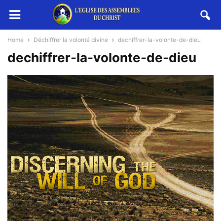
Home
Déchiffrer la volonté divine
dechiffrer-la-volonte-de-dieu
dechiffrer-la-volonte-de-dieu