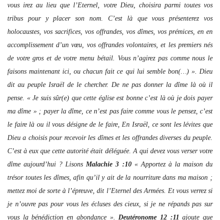
vous irez au lieu que l’Eternel, votre Dieu, choisira parmi toutes vos
tribus pour y placer son nom. C’est là que vous présenterez vos
holocaustes, vos sacrifices, vos offrandes, vos dîmes, vos prémices, en en
accomplissement d’un vœu, vos offrandes volontaires, et les premiers nés
de votre gros et de votre menu bétail. Vous n’agirez pas comme nous le
faisons maintenant ici, ou chacun fait ce qui lui semble bon(…) ». Dieu
dit au peuple Israël de le chercher. De ne pas donner la dîme là où il
pense. « Je suis sûr(e) que cette église est bonne c’est là où je dois payer
ma dîme » ; payer la dîme, ce n’est pas faire comme vous le pensez, c’est
le faire là ou il vous désigne de le faire, En Israël, ce sont les lévites que
Dieu a choisis pour recevoir les dîmes et les offrandes diverses du peuple.
C’est à eux que cette autorité était déléguée. A qui devez vous verser votre
dîme aujourd’hui ? Lisons
Malachie 3 :10
« Apportez à la maison du
trésor toutes les dîmes, afin qu’il y ait de la nourriture dans ma maison ;
mettez moi de sorte à l’épreuve, dit l’Eternel des Armées. Et vous verrez si
je n’ouvre pas pour vous les écluses des cieux, si je ne répands pas sur
vous la bénédiction en abondance ».
Deutéronome 12 :11
ajoute que