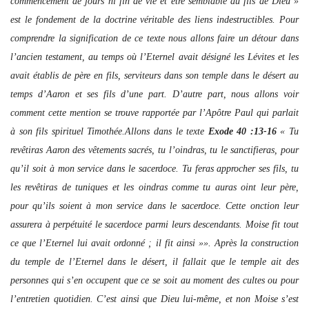
commencement de jours ni fin de vie et être semblable au fils de Dieu »
est le fondement de la doctrine véritable des liens indestructibles. Pour
comprendre la signification de ce texte nous allons faire un détour dans
l’ancien testament, au temps où l’Eternel avait désigné les Lévites et les
avait établis de père en fils, serviteurs dans son temple dans le désert au
temps d’Aaron et ses fils d’une part. D’autre part, nous allons voir
comment cette mention se trouve rapportée par l’Apôtre Paul qui parlait
à son fils spirituel Timothée.Allons dans le texte
Exode 40 :13-16
« Tu
revêtiras Aaron des vêtements sacrés, tu l’oindras, tu le sanctifieras, pour
qu’il soit à mon service dans le sacerdoce. Tu feras approcher ses fils, tu
les revêtiras de tuniques et les oindras comme tu auras oint leur père,
pour qu’ils soient à mon service dans le sacerdoce. Cette onction leur
assurera à perpétuité le sacerdoce parmi leurs descendants. Moise fit tout
ce que l’Eternel lui avait ordonné ; il fit ainsi »». Après la construction
du temple de l’Eternel dans le désert, il fallait que le temple ait des
personnes qui s’en occupent que ce se soit au moment des cultes ou pour
l’entretien quotidien. C’est ainsi que Dieu lui-même, et non Moise s’est