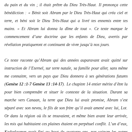
du pain et du vin ; il était prêtre du Dieu Très-Haut. Il prononça cette
bénédiction : « Bénit soit Abram par le Dieu Très-Haut qui créa ciel et
terre, et béni soit le Dieu Très-Haut qui a livré tes ennemis entre tes
mains. » Et Abram lui donna la dîme de tout ». Ce texte marque le
commencement d’une doctrine que les enfants de Dieu, avertis par
révélation pratiqueront et continuent de vivre jusqu’à nos jours.
Ce texte raconte qu’Abram qui des années auparavant avait quitté sur
instruction de l’Eternel, sur terre natale, sa famille pour aller, sans même
me connaitre, vers un pays que Dieu donnera à ses générations futures
(
Genèse 12 :1-7 Genèse 13 :14-17
). Le chapitre 14 entier mérite d’être lu
pour bien comprendre et situer le contexte de la situation. Durant sa
marche vers Canaan, la terre que Dieu lui avait promise, Abram s’est
séparé avec son neveu, le fils de son frère qu’il avait amené avec lui, Lot.
Or dans la région où ils se trouvaient, et même bien avant leur arrivée,
les rois qui habitaient ces plaines étaient en perpétuel conflit. L’un d’eux,
Kadorlaomer avait fini au bout de quatorze ans, par vaincre les autres