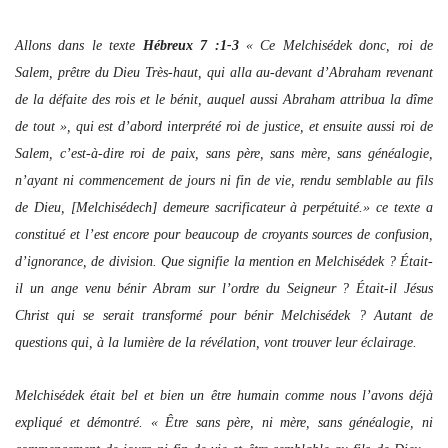
Allons dans le texte
Hébreux 7 :1-3
« Ce Melchisédek donc, roi de
Salem, prêtre du Dieu Très-haut, qui alla au-devant d’Abraham revenant
de la défaite des rois et le bénit, auquel aussi Abraham attribua la dîme
de tout », qui est d’abord interprété roi de justice, et ensuite aussi roi de
Salem, c’est-à-dire roi de paix, sans père, sans mère, sans généalogie,
n’ayant ni commencement de jours ni fin de vie, rendu semblable au fils
de Dieu, [Melchisédech] demeure sacrificateur à perpétuité.» ce texte a
constitué et l’est encore pour beaucoup de croyants sources de confusion,
d’ignorance, de division. Que signifie la mention en Melchisédek ? Était-
il un ange venu bénir Abram sur l’ordre du Seigneur ? Était-il Jésus
Christ qui se serait transformé pour bénir Melchisédek ? Autant de
questions qui, à la lumière de la révélation, vont trouver leur éclairage.
Melchisédek était bel et bien un être humain comme nous l’avons déjà
expliqué et démontré. « Être sans père, ni mère, sans généalogie, ni