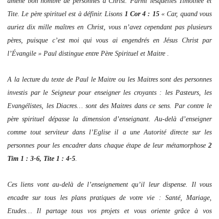
amené bon nombre de personnes à Christ. Parmi lesquelles Timothée et
Tite. Le père spirituel est à définir. Lisons
1 Cor 4 : 15
« Car, quand vous
auriez dix mille maîtres en Christ, vous n’avez cependant pas plusieurs
pères, puisque c’est moi qui vous ai engendrés en Jésus Christ par
l’Évangile » Paul distingue entre Père Spirituel et Maitre .
A la lecture du texte de Paul le Maitre ou les Maitres sont des personnes
investis par le Seigneur pour enseigner les croyants : les Pasteurs, les
Evangélistes, les Diacres… sont des Maitres dans ce sens. Par contre le
père spirituel dépasse la dimension d’enseignant. Au-delà d’enseigner
comme tout serviteur dans l’Eglise il a une Autorité directe sur les
personnes pour les encadrer dans chaque étape de leur métamorphose
2
Tim 1 : 3-6, Tite 1 : 4-5
.
Ces liens vont au-delà de l’enseignement qu’il leur dispense. Il vous
encadre sur tous les plans pratiques de votre vie : Santé, Mariage,
Etudes… Il partage tous vos projets et vous oriente grâce à vos