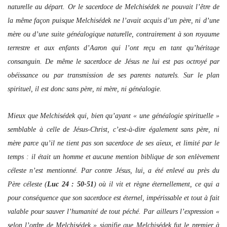
naturelle au départ. Or le sacerdoce de Melchisédek ne pouvait l’être de
la même façon puisque Melchisédek ne l’avait acquis d’un père, ni d’une
mère ou d’une suite généalogique naturelle, contrairement à son royaume
terrestre et aux enfants d’Aaron qui l’ont reçu en tant qu’héritage
consanguin. De même le sacerdoce de Jésus ne lui est pas octroyé par
obéissance ou par transmission de ses parents naturels. Sur le plan
spirituel, il est donc sans père, ni mère, ni généalogie.
Mieux que Melchisédek qui, bien qu’ayant « une généalogie spirituelle »
semblable à celle de Jésus-Christ, c’est-à-dire également sans père, ni
mère parce qu’il ne tient pas son sacerdoce de ses aïeux, et limité par le
temps : il était un homme et aucune mention biblique de son enlèvement
céleste n’est mentionné. Par contre Jésus, lui, a été enlevé au près du
Père céleste (
Luc 24 : 50-51
) où il vit et règne éternellement, ce qui a
pour conséquence que son sacerdoce est éternel, impérissable et tout à fait
valable pour sauver l’humanité de tout péché. Par ailleurs l’expression «
selon l’ordre de Melchisédek » signifie que Melchisédek fut le premier à