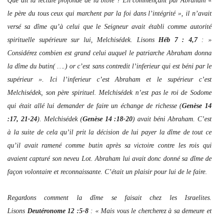
Que dit la lecture profonde de la bible ? En commençant par Abraham «
le père du tous ceux qui marchent par la foi dans l’intégrité », il n’avait
versé sa dîme qu’à celui que le Seigneur avait établi comme autorité
spirituelle supérieure sur lui, Melchisédek. Lisons
Héb 7 : 4,7
: »
Considérez combien est grand celui auquel le patriarche Abraham donna
la dîme du butin( ….) or c’est sans contredit l’inferieur qui est béni par le
supérieur ». Ici l’inferieur c’est Abraham et le supérieur c’est
Melchisédek, son père spirituel. Melchisédek n’est pas le roi de Sodome
qui était allé lui demander de faire un échange de richesse (
Genèse 14
:17, 21-24
). Melchisédek (
Genèse 14 :18-20
) avait béni Abraham. C’est
à la suite de cela qu’il prit la décision de lui payer la dîme de tout ce
qu’il avait ramené comme butin après sa victoire contre les rois qui
avaient capturé son neveu Lot. Abraham lui avait donc donné sa dîme de
façon volontaire et reconnaissante. C’était un plaisir pour lui de le faire.
Regardons comment la dîme se faisait chez les Israelites.
Lisons
Deutéronome 12 :5-8
: « Mais vous le chercherez à sa demeure et