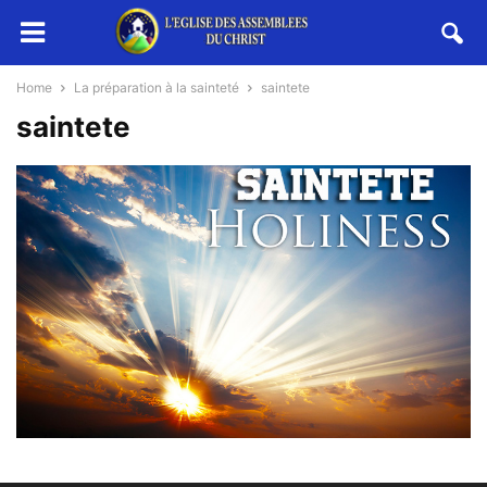
Home
La préparation à la sainteté
saintete
saintete