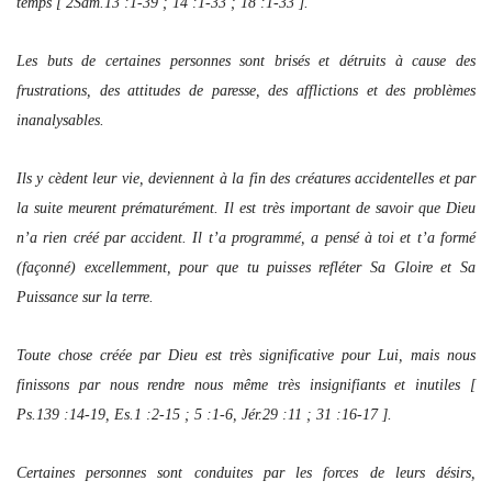
temps [ 2Sam.13 :1-39 ; 14 :1-33 ; 18 :1-33 ].
Les buts de certaines personnes sont brisés et détruits à cause des
frustrations, des attitudes de paresse, des afflictions et des problèmes
inanalysables.
Ils y cèdent leur vie, deviennent à la fin des créatures accidentelles et par
la suite meurent prématurément. Il est très important de savoir que Dieu
n’a rien créé par accident. Il t’a programmé, a pensé à toi et t’a formé
(façonné) excellemment, pour que tu puisses refléter Sa Gloire et Sa
Puissance sur la terre.
Toute chose créée par Dieu est très significative pour Lui, mais nous
finissons par nous rendre nous même très insignifiants et inutiles [
Ps.139 :14-19, Es.1 :2-15 ; 5 :1-6, Jér.29 :11 ; 31 :16-17 ].
Certaines personnes sont conduites par les forces de leurs désirs,