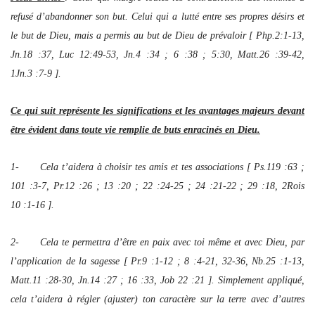
refusé d’abandonner son but. Celui qui a lutté entre ses propres désirs et
le but de Dieu, mais a permis au but de Dieu de prévaloir [ Php.2:1-13,
Jn.18 :37, Luc 12:49-53, Jn.4 :34 ; 6 :38 ; 5:30, Matt.26 :39-42,
1Jn.3 :7-9 ].
Ce qui suit représente les significations et les avantages majeurs devant
être évident dans toute vie remplie de buts enracinés en Dieu.
1- Cela t’aidera à choisir tes amis et tes associations [ Ps.119 :63 ;
101 :3-7, Pr.12 :26 ; 13 :20 ; 22 :24-25 ; 24 :21-22 ; 29 :18, 2Rois
10 :1-16 ].
2- Cela te permettra d’être en paix avec toi même et avec Dieu, par
l’application de la sagesse [ Pr.9 :1-12 ; 8 :4-21, 32-36, Nb.25 :1-13,
Matt.11 :28-30, Jn.14 :27 ; 16 :33, Job 22 :21 ]. Simplement appliqué,
cela t’aidera à régler (ajuster) ton caractère sur la terre avec d’autres