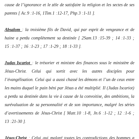
cause de l’ignorance et le zèle de satisfaire la religion et les sectes de ses
parents [ Ac.9 :1-16, 1Tim.1 :12-17, Php.3 :1-11 ].
Absalom
: la troisième fils de David, qui par esprit de vengeance et de
haine a perdu complètement sa destinée [ 2Sam.13 :15-39 ; 14 :1-33 ;
15 :1-37 ; 16 :1-23 ; 17 :1-29 ; 18 :1-33 ].
Judas Iscariot
: le trésorier et ministre des finances sous le ministère de
Jésus-Christ. Celui qui sortit avec les autres disciples pour
l’évangélisation. Celui qui a aussi chassé les démons et l’un de ceux entre
les mains duquel le pain béni par Jésus a été multiplié. Il (Judas Iscariot)
a perdu sa destinée dans la vie à cause de la convoitise, des ambitions, la
surévaluation de sa personnalité et de son importance, malgré les séries
d’avertissements de Jésus-Christ [ Matt.10 :1-8, Jn.6 :1-12 ; 12 :1-6 ;
13 :21-30 ].
Jésus-Christ
: Celui qui malgré toutes les contradictions des hommes a