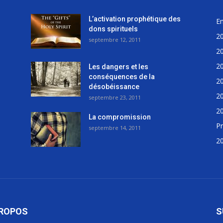
L’activation prophétique des
E
dons spirituels
2
septembre 12, 2011
2
2
Les dangers et les
conséquences de la
2
désobéissance
2
septembre 23, 2011
2
La compromission
Pr
septembre 14, 2011
2
PROPOS
S