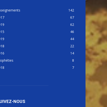
nseignements
142
017
67
019
62
015
46
019
44
018
22
016
14
ophéties
8
018
7
UIVEZ-NOUS