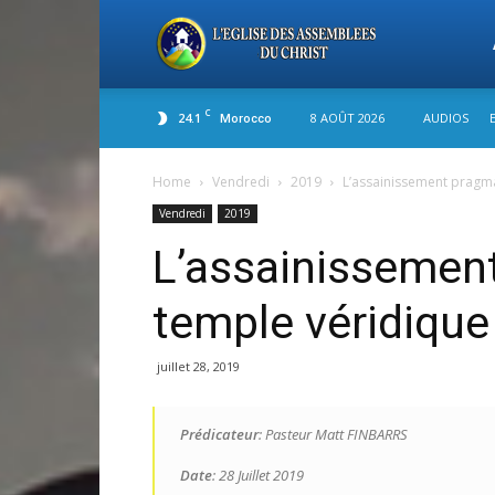
L'
C
24.1
8 AOÛT 2026
AUDIOS
Morocco
de
Home
Vendredi
2019
L’assainissement pragma
Vendredi
2019
As
L’assainissemen
temple véridique 
du
juillet 28, 2019
Ch
Prédicateur
: Pasteur Matt FINBARRS
Date
: 28 Juillet 2019