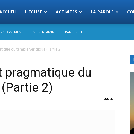
Eglise
ACCUEIL
L’EGLISE
ACTIVITÉS
LA PAROLE
CO
ENSEIGNEMENTS
LIVE STREAMING
TRANSCRIPTS
s
tique du temple véridique (Partie 2)
semblees
t pragmatique du
(Partie 2)
493
rist