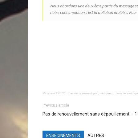
Nous abordons une deuxième partie du message sur
notre contemplation c’est la pollution idolâtre. Pou
Ministère CGCC
·
L'assainissement pragmatique du temple véridique
Previous article
Pas de renouvellement sans dépouillement – 1
ENSEIGNEMENTS
AUTRES