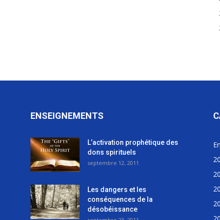
ENSEIGNEMENTS
C
L’activation prophétique des
E
dons spirituels
2
septembre 12, 2011
2
2
Les dangers et les
conséquences de la
2
désobéissance
2
septembre 23, 2011