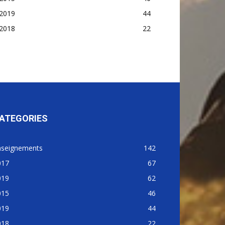
2019
44
2018
22
ATEGORIES
nseignements
142
017
67
019
62
015
46
019
44
018
22