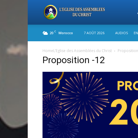
L'
C
20
7 AOÛT 2026
AUDIOS
EN
Morocco
de
Home
L’Eglise des Assemblées du Christ
Proposition
Proposition -12
As
du
Ch