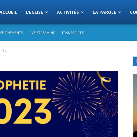
Eglise
ACCUEIL
L’EGLISE
ACTIVITÉS
LA PAROLE
CO
SEIGNEMENTS
LIVE STREAMING
TRANSCRIPTS
s
 -12
semblees
rist