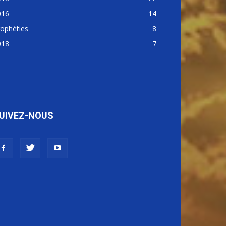
016
14
ophéties
8
018
7
UIVEZ-NOUS