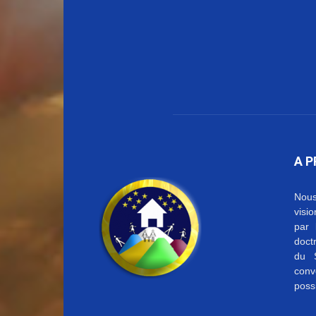
A 
Nous
visi
par 
doctr
du S
conv
possi