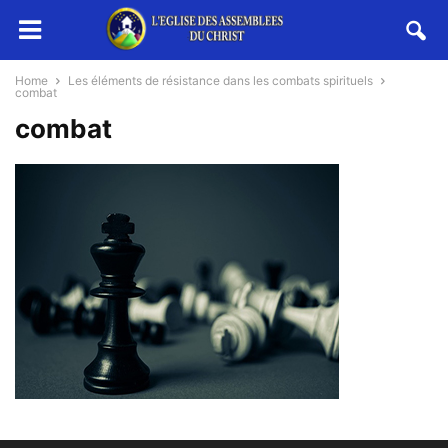
Home
Les éléments de résistance dans les combats spirituels
combat
combat