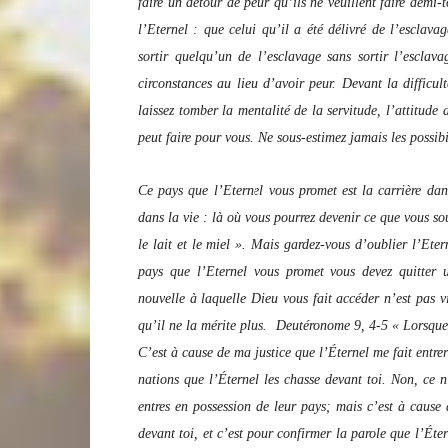
faire un détour de peur qu’ils ne veuillent faire demi
l’Eternel : que celui qu’il a été délivré de l’esclavag
sortir quelqu’un de l’esclavage sans sortir l’esclav
circonstances au lieu d’avoir peur. Devant la difficul
laissez tomber la mentalité de la servitude, l’attitud
peut faire pour vous. Ne sous-estimez jamais les possib
Ce pays que l’Eternel vous promet est la carrière da
dans la vie : là où vous pourrez devenir ce que vous so
le lait et le miel ». Mais gardez-vous d’oublier l’Et
pays que l’Eternel vous promet vous devez quitter 
nouvelle à laquelle Dieu vous fait accéder n’est pas 
qu’il ne la mérite plus. Deutéronome 9, 4-5 « Lorsque 
C’est à cause de ma justice que l’Éternel me fait entre
nations que l’Éternel les chasse devant toi. Non, ce n
entres en possession de leur pays; mais c’est à cause
devant toi, et c’est pour confirmer la parole que l’Éte