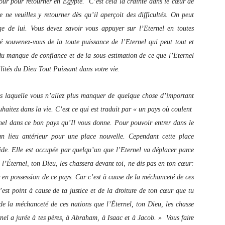
-tour pour retourner en Egypte. C’est cela la crainte dans le cœur de
e ne veuilles y retourner dès qu’il aperçoit des difficultés. On peut
age de lui. Vous devez savoir vous appuyer sur l’Eternel en toutes
té souvenez-vous de la toute puissance de l’Eternel qui peut tout et
e du manque de confiance et de la sous-estimation de ce que l’Eternel
ilités du Dieu Tout Puissant dans votre vie.
ns laquelle vous n’allez plus manquer de quelque chose d’important
uhaitez dans la vie. C’est ce qui est traduit par « un pays où coulent
ernel dans ce bon pays qu’Il vous donne. Pour pouvoir entrer dans le
un lieu antérieur pour une place nouvelle. Cependant cette place
vide. Elle est occupée par quelqu’un que l’Eternel va déplacer parce
l’Éternel, ton Dieu, les chassera devant toi, ne dis pas en ton cœur:
r en possession de ce pays. Car c’est à cause de la méchanceté de ces
’est point à cause de ta justice et de la droiture de ton cœur que tu
 de la méchanceté de ces nations que l’Éternel, ton Dieu, les chasse
rnel a jurée à tes pères, à Abraham, à Isaac et à Jacob. » Vous faire