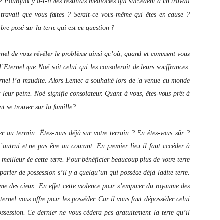
? Pourquoi y a-t-il des résultats médiocres qui succèdent à un travail
 travail que vous faites ? Serait-ce vous-même qui êtes en cause ?
rbre posé sur la terre qui est en question ?
rnel de vous révéler le problème ainsi qu’où, quand et comment vous
’Eternel que Noé soit celui qui les consolerait de leurs souffrances.
’Eternel l’a maudite. Alors Lemec a souhaité lors de la venue au monde
 leur peine. Noé signifie consolateur. Quant à vous, êtes-vous prêt à
t se trouver sur la famille?
er au terrain. Êtes-vous déjà sur votre terrain ? En êtes-vous sûr ?
’autrui et ne pas être au courant. En premier lieu il faut accéder à
u meilleur de cette terre. Pour bénéficier beaucoup plus de votre terre
arler de possession s’il y a quelqu’un qui possède déjà ladite terre.
ume des cieux. En effet cette violence pour s’emparer du royaume des
ternel vous offre pour les posséder. Car il vous faut déposséder celui
ossession. Ce dernier ne vous cédera pas gratuitement la terre qu’il