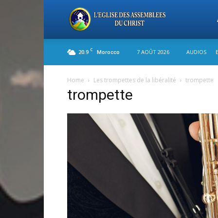
L'
C
20.9
7 AOÛT 2026
AUDIOS
Morocco
de
Home
Les trompettes de la libéralité
trompette
trompette
As
du
Ch