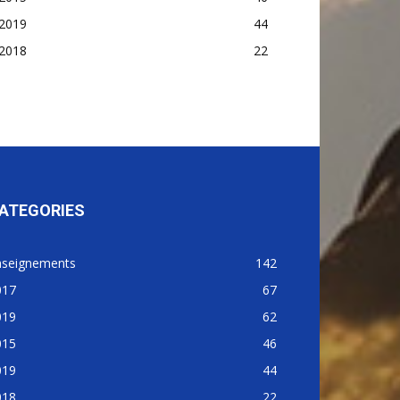
2019
44
2018
22
ATEGORIES
nseignements
142
017
67
019
62
015
46
019
44
018
22