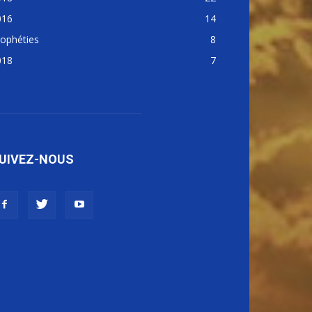
016
14
ophéties
8
018
7
UIVEZ-NOUS