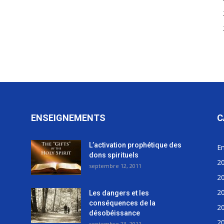
ENSEIGNEMENTS
C
L’activation prophétique des
E
dons spirituels
2
septembre 12, 2011
2
2
Les dangers et les
conséquences de la
2
désobéissance
2
septembre 23, 2011