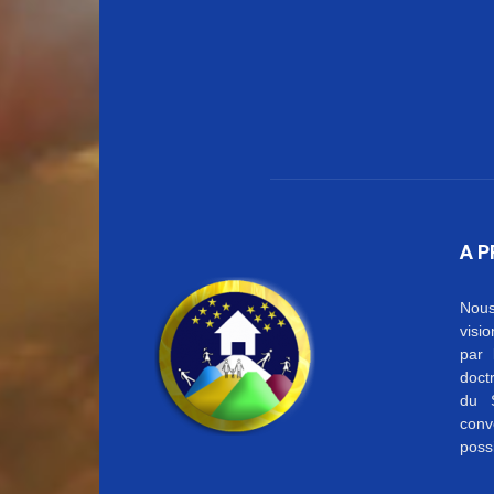
A 
Nous
visi
par 
doctr
du S
conv
possi