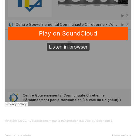
Ministère CGCC
·
L'établissement par la transmission (La Voie du Seigneur) 1
Previous article
Next article