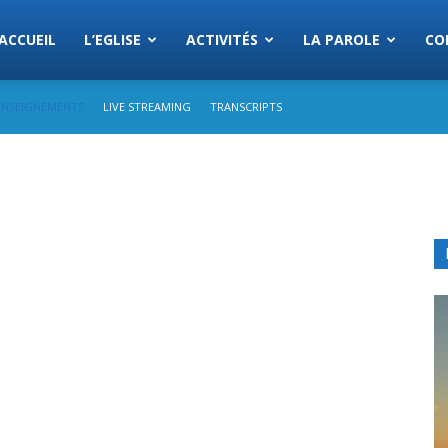
Eglise
ACCUEIL
L’EGLISE
ACTIVITÉS
LA PAROLE
CO
ENSEIGNEMENTS
LIVE STREAMING
TRANSCRIPTS
s
semblees
rist