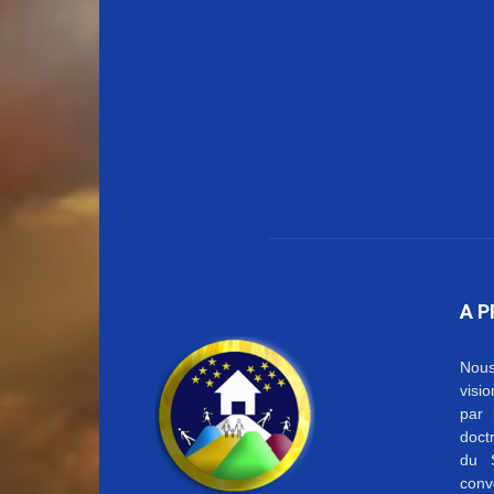
A 
Nous
visi
par 
doctr
du S
conv