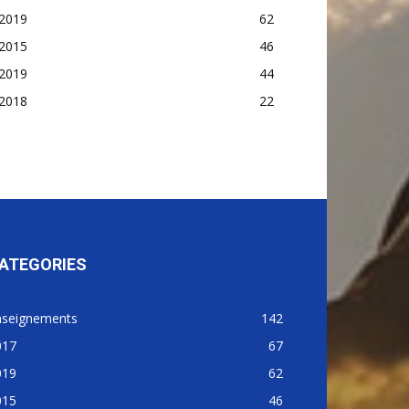
2019
62
2015
46
2019
44
2018
22
ATEGORIES
nseignements
142
017
67
019
62
015
46