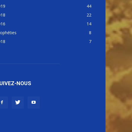
019
44
018
22
016
14
ophéties
8
018
7
UIVEZ-NOUS