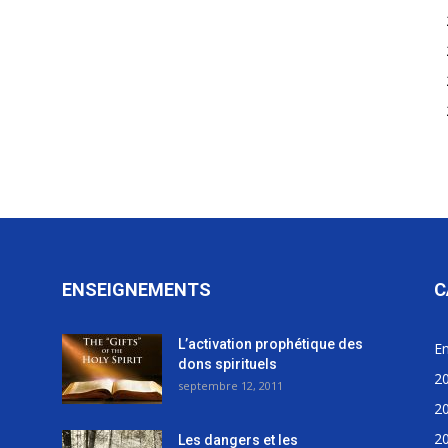
ENSEIGNEMENTS
C
L’activation prophétique des
E
dons spirituels
2
septembre 12, 2011
2
2
Les dangers et les