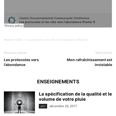
Ministère CGCC
·
Les protocoles et les clés vers l'abondance (Partie 1)
Previous article
Next article
Les protocoles vers
Mon rafraîchissement est
l’abondance
inviolable
ENSEIGNEMENTS
La spécification de la qualité et le
volume de votre pluie
décembre 29, 2017
2017