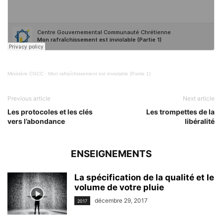
Ministère CGCC
·
Mon rafraîchissement est inviolable (Partie 1)
Previous article
Next article
Les protocoles et les clés
Les trompettes de la
vers l’abondance
libéralité
ENSEIGNEMENTS
La spécification de la qualité et le
volume de votre pluie
décembre 29, 2017
2017