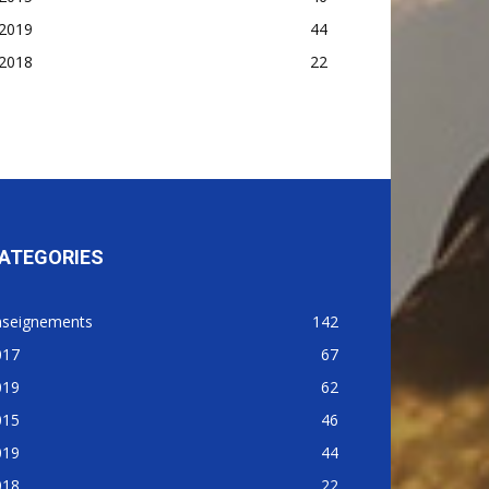
2019
44
2018
22
ATEGORIES
nseignements
142
017
67
019
62
015
46
019
44
018
22