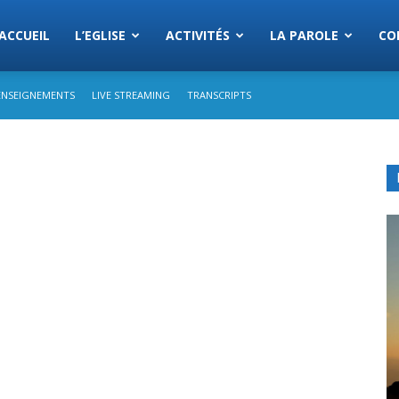
Eglise
ACCUEIL
L’EGLISE
ACTIVITÉS
LA PAROLE
CO
ENSEIGNEMENTS
LIVE STREAMING
TRANSCRIPTS
s
semblees
rist