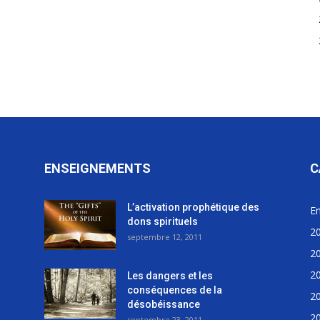
ENSEIGNEMENTS
C
L’activation prophétique des
E
dons spirituels
2
septembre 12, 2011
2
2
Les dangers et les
conséquences de la
2
désobéissance
2
septembre 23, 2011