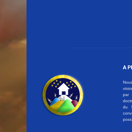
A 
Nous
visi
par 
doctr
du S
conv
possi