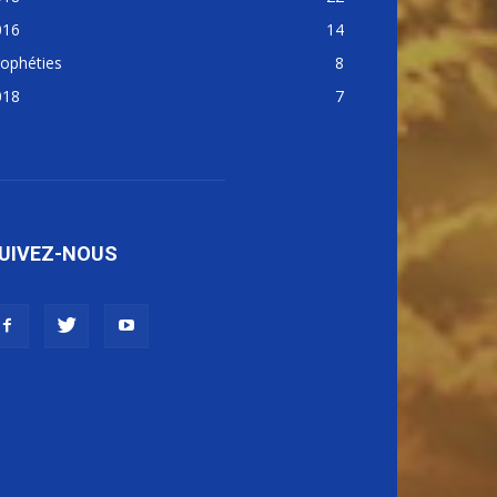
016
14
ophéties
8
018
7
UIVEZ-NOUS