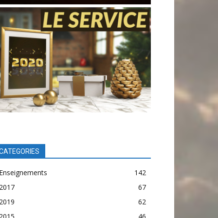
CATEGORIES
Enseignements
142
2017
67
2019
62
2015
46