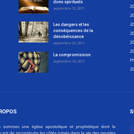
dons spirituels
2
septembre 12, 2011
2
2
Les dangers et les
conséquences de la
2
désobéissance
2
septembre 23, 2011
2
La compromission
Pr
septembre 14, 2011
2
PROPOS
S
 sommes une église apostolique et prophétique dont la
on est de reconstruire les côtés ruinés dans la vie des peuples