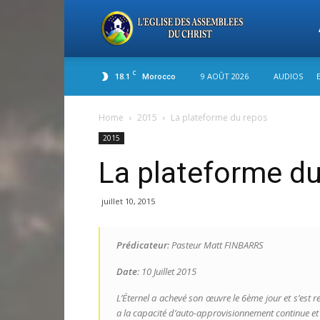
L'
C
18.1
9 AOÛT 2026
AUDIOS
Morocco
de
Home
2015
La plateforme du repos
2015
As
La plateforme d
du
juillet 10, 2015
Prédicateur
: Pasteur Matt FINBARRS
Ch
Date
: 10 Juillet 2015
L’Éternel a achevé son œuvre le 6ème jour et s’est re
a la capacité d’auto-approvisionnement continue et 