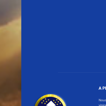
A 
Nous
visi