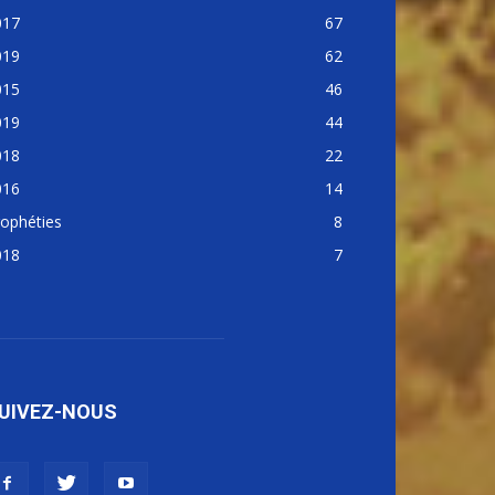
017
67
019
62
015
46
019
44
018
22
016
14
ophéties
8
018
7
UIVEZ-NOUS